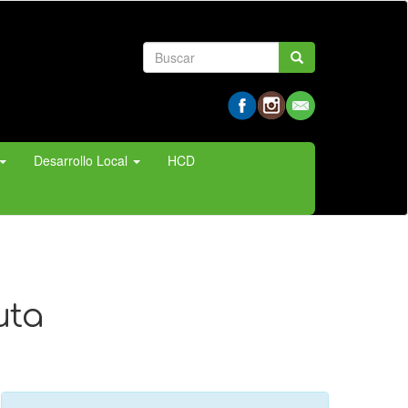
Formulario
Buscar
de
búsqueda
Desarrollo Local
HCD
uta