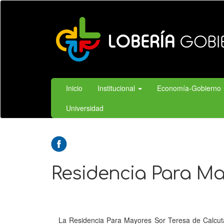
Ir
al
contenido
principal
Inicio
Institucional
Economía-Gobierno
Universidad
Residencia Para Ma
La Residencia Para Mayores Sor Teresa de Calcuta