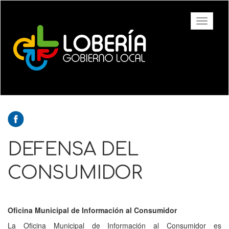
Ir
al
Toggle
contenido
navigati
principal
DEFENSA DEL
CONSUMIDOR
Oficina Municipal de Información al Consumidor
La Oficina Municipal de Información al Consumidor es