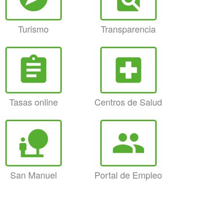
Turismo
Transparencia
assignment
local_hospital
Tasas online
Centros de Salud
nature_people
group
San Manuel
Portal de Empleo