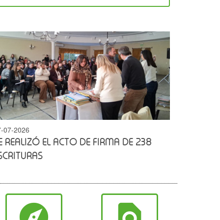
7-07-2026
E REALIZÓ EL ACTO DE FIRMA DE 238
SCRITURAS
explore
find_in_page