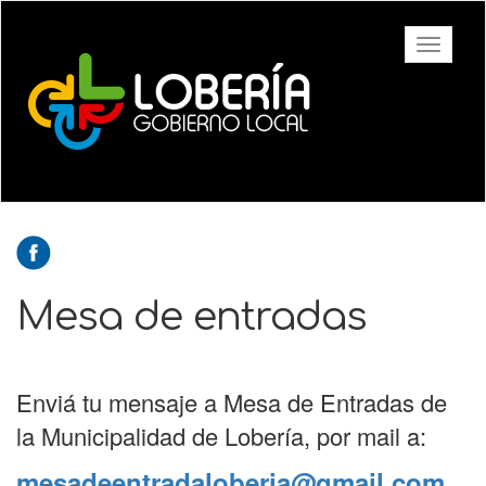
Ir
al
Toggle
contenido
navigati
principal
Mesa de entradas
Enviá tu mensaje a Mesa de Entradas de
la Municipalidad de Lobería, por mail a:
mesadeentradaloberia@gmail.com