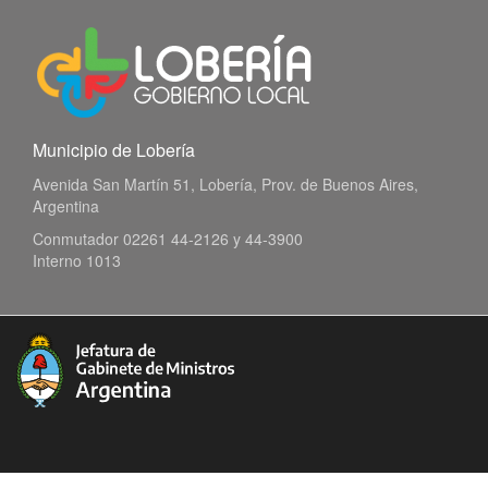
Municipio de Lobería
Avenida San Martín 51, Lobería, Prov. de Buenos Aires,
Argentina
Conmutador 02261 44-2126 y 44-3900
Interno 1013