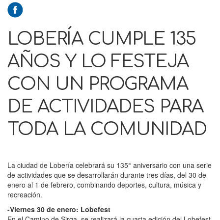
LOBERÍA CUMPLE 135
AÑOS Y LO FESTEJA
CON UN PROGRAMA
DE ACTIVIDADES PARA
TODA LA COMUNIDAD
La ciudad de Lobería celebrará su 135° aniversario con una serie
de actividades que se desarrollarán durante tres días, del 30 de
enero al 1 de febrero, combinando deportes, cultura, música y
recreación.
-Viernes 30 de enero: Lobefest
En el Camino de Sirga, se realizará la cuarta edición del Lobefest,