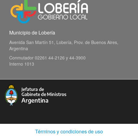
Municipio de Lobería
Avenida San Martín 51, Lobería, Prov. de Buenos Aires,
Argentina
Conmutador 02261 44-2126 y 44-3900
Interno 1013
(Abre
Términos y condiciones de uso
en